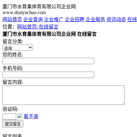
厦门市水育巢体育有限公司企业网
www.shuiyuchao.com
网站首页
企业查询
企业推广
企业招聘
企业服务
资讯动态
在线
位置：
网站首页
|
在线留言
厦门市水育巢体育有限公司企业网 在线留言
留言分类:
您的姓名:
手机号码:
留言内容:
验证码:
看不清
留言列表