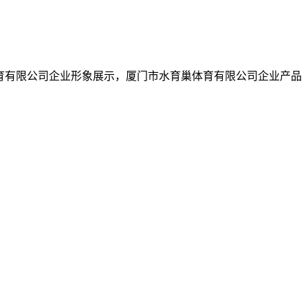
育巢体育有限公司企业形象展示，厦门市水育巢体育有限公司企业产品