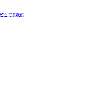
留言
联系我们