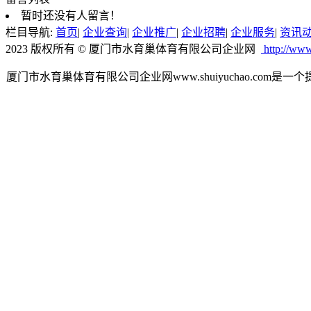
暂时还没有人留言！
栏目导航:
首页
|
企业查询
|
企业推广
|
企业招聘
|
企业服务
|
资讯
2023 版权所有 © 厦门市水育巢体育有限公司企业网
http://ww
厦门市水育巢体育有限公司企业网www.shuiyuchao.